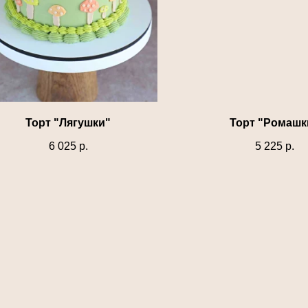
Торт "Лягушки"
Торт "Ромашк
6 025
р.
5 225
р.