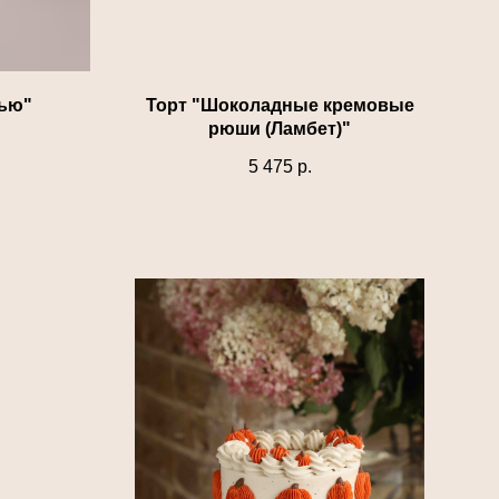
сью"
Торт "Шоколадные кремовые
рюши (Ламбет)"
5 475
р.