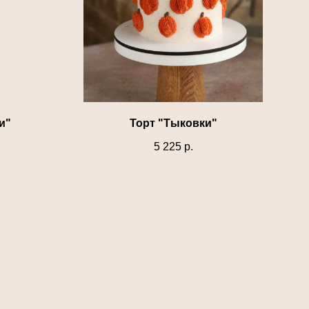
и"
Торт "Тыковки"
5 225
р.