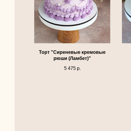
Торт "Сиреневые кремовые
рюши (Ламбет)"
5 475
р.