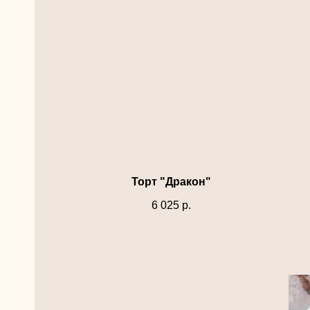
Торт "Дракон"
6 025
р.