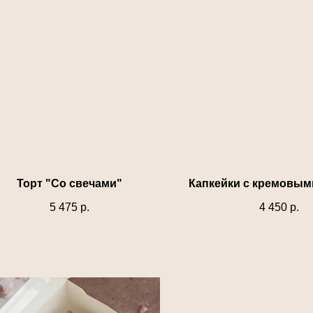
Торт "Со свечами"
Капкейки с кремовым
5 475
р.
4 450
р.