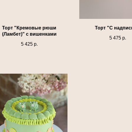
Торт "Кремовые рюши
Торт "С надпи
(Ламбет)" с вишенками
5 475
р.
5 425
р.