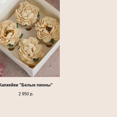
Капкейки "Белые пионы"
2 950
р.