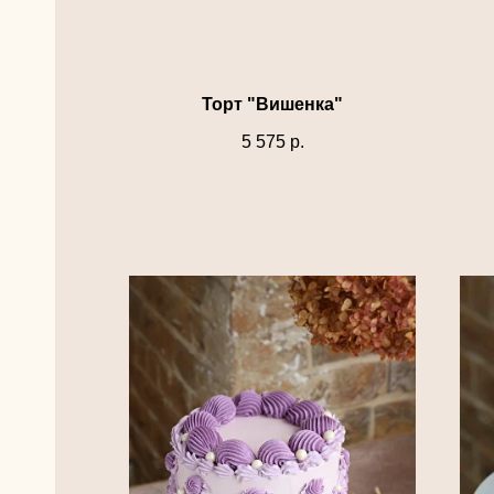
Торт "Вишенка"
5 575
р.