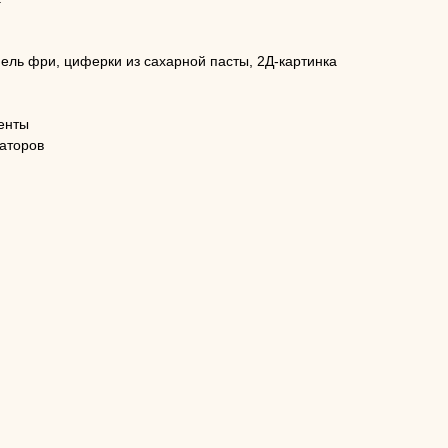
фель фри, циферки из сахарной пасты, 2Д-картинка
енты
заторов