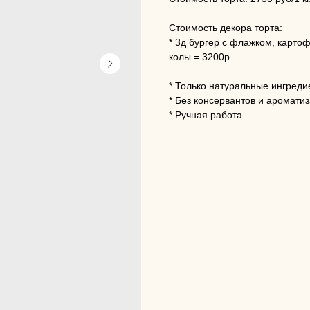
Стоимость декора торта:
* 3д бургер с флажком, карто
колы = 3200р
* Только натуральные ингреди
* Без консервантов и аромати
* Ручная работа