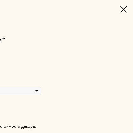
м"
 стоимости декора.
.