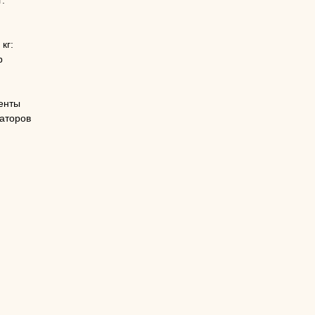
г:
кг:
р
енты
заторов