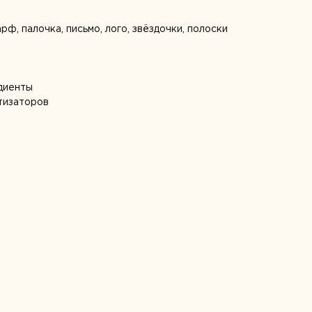
рф, палочка, письмо, лого, звёздочки, полоски
диенты
тизаторов